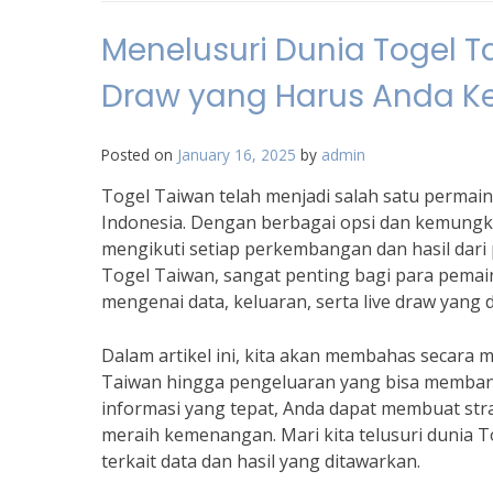
Menelusuri Dunia Togel Ta
Draw yang Harus Anda Ke
Posted on
January 16, 2025
by
admin
Togel Taiwan telah menjadi salah satu permaina
Indonesia. Dengan berbagai opsi dan kemungk
mengikuti setiap perkembangan dan hasil dari
Togel Taiwan, sangat penting bagi para pemain
mengenai data, keluaran, serta live draw yang 
Dalam artikel ini, kita akan membahas secara 
Taiwan hingga pengeluaran yang bisa memba
informasi yang tepat, Anda dapat membuat str
meraih kemenangan. Mari kita telusuri dunia 
terkait data dan hasil yang ditawarkan.