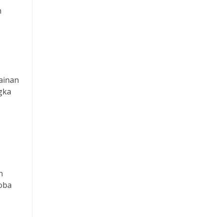
n
ainan
gka
.
n
oba