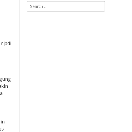
Search
for:
njadi
ggung
akin
ra
ain
es