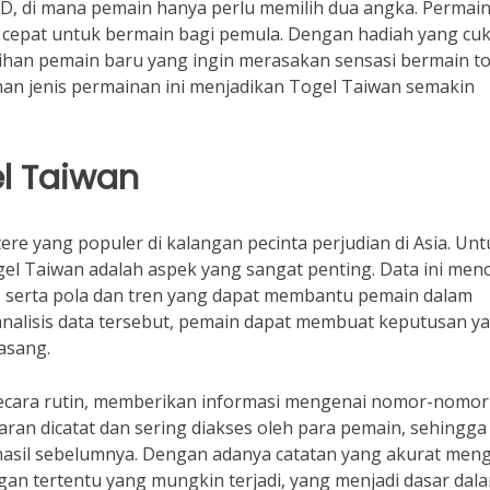
2D, di mana pemain hanya perlu memilih dua angka. Permai
 cepat untuk bermain bagi pemula. Dengan hadiah yang cu
ihan pemain baru yang ingin merasakan sensasi bermain to
an jenis permainan ini menjadikan Togel Taiwan semakin
l Taiwan
re yang populer di kalangan pecinta perjudian di Asia. Unt
el Taiwan adalah aspek yang sangat penting. Data ini men
, serta pola dan tren yang dapat membantu pemain dalam
alisis data tersebut, pemain dapat membuat keputusan y
asang.
ecara rutin, memberikan informasi mengenai nomor-nomor
uaran dicatat dan sering diakses oleh para pemain, sehingga
hasil sebelumnya. Dengan adanya catatan yang akurat men
gan tertentu yang mungkin terjadi, yang menjadi dasar dal