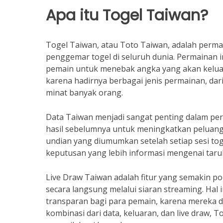
Apa itu Togel Taiwan?
Togel Taiwan, atau Toto Taiwan, adalah perma
penggemar togel di seluruh dunia. Permainan
pemain untuk menebak angka yang akan keluar
karena hadirnya berbagai jenis permainan, da
minat banyak orang.
Data Taiwan menjadi sangat penting dalam perm
hasil sebelumnya untuk meningkatkan peluang 
undian yang diumumkan setelah setiap sesi to
keputusan yang lebih informasi mengenai taruh
Live Draw Taiwan adalah fitur yang semakin 
secara langsung melalui siaran streaming. Ha
transparan bagi para pemain, karena mereka d
kombinasi dari data, keluaran, dan live draw