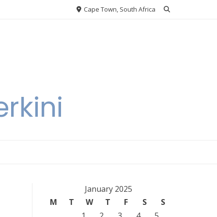
Cape Town, South Africa
rkini
January 2025
M
T
W
T
F
S
S
1
2
3
4
5