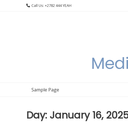
Skip
Call Us: +2782 444 YEAH
to
content
Medi
Sample Page
Day:
January 16, 202