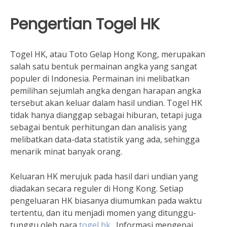
Pengertian Togel HK
Togel HK, atau Toto Gelap Hong Kong, merupakan
salah satu bentuk permainan angka yang sangat
populer di Indonesia. Permainan ini melibatkan
pemilihan sejumlah angka dengan harapan angka
tersebut akan keluar dalam hasil undian. Togel HK
tidak hanya dianggap sebagai hiburan, tetapi juga
sebagai bentuk perhitungan dan analisis yang
melibatkan data-data statistik yang ada, sehingga
menarik minat banyak orang.
Keluaran HK merujuk pada hasil dari undian yang
diadakan secara reguler di Hong Kong. Setiap
pengeluaran HK biasanya diumumkan pada waktu
tertentu, dan itu menjadi momen yang ditunggu-
tunggu oleh para
togel hk
. Informasi mengenai