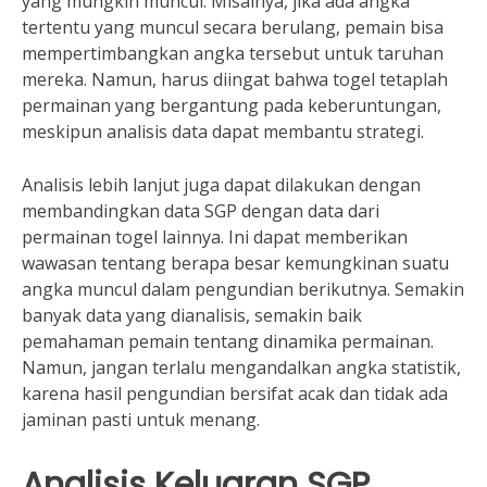
yang mungkin muncul. Misalnya, jika ada angka
tertentu yang muncul secara berulang, pemain bisa
mempertimbangkan angka tersebut untuk taruhan
mereka. Namun, harus diingat bahwa togel tetaplah
permainan yang bergantung pada keberuntungan,
meskipun analisis data dapat membantu strategi.
Analisis lebih lanjut juga dapat dilakukan dengan
membandingkan data SGP dengan data dari
permainan togel lainnya. Ini dapat memberikan
wawasan tentang berapa besar kemungkinan suatu
angka muncul dalam pengundian berikutnya. Semakin
banyak data yang dianalisis, semakin baik
pemahaman pemain tentang dinamika permainan.
Namun, jangan terlalu mengandalkan angka statistik,
karena hasil pengundian bersifat acak dan tidak ada
jaminan pasti untuk menang.
Analisis Keluaran SGP