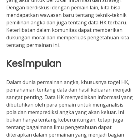
yang aktif untuk bertukar informasi dan strategi.
Dengan berdiskusi dengan pemain lain, kita bisa
mendapatkan wawasan baru tentang teknik-teknik
pemilihan angka dan juga tentang data HK terbaru.
Keterlibatan dalam komunitas dapat memberikan
dukungan moral dan memperluas pengetahuan kita
tentang permainan ini.
Kesimpulan
Dalam dunia permainan angka, khususnya togel HK,
pemahaman tentang data dan hasil keluaran menjadi
sangat penting. Data HK menyediakan informasi yang
dibutuhkan oleh para pemain untuk menganalisis
pola dan memprediksi angka yang akan keluar. Ini
bukan hanya tentang keberuntungan, tetapi juga
tentang bagaimana ilmu pengetahuan dapat
diterapkan dalam permainan yang menjadi bagian