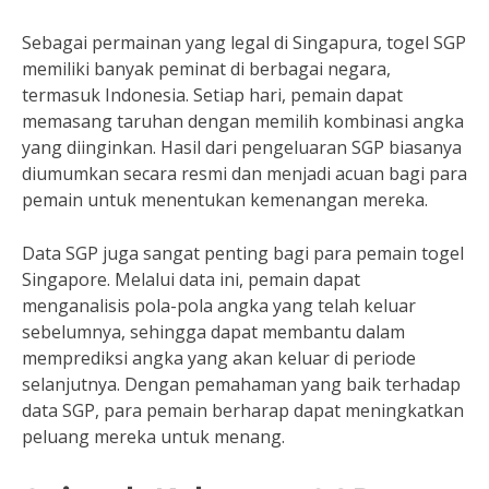
Sebagai permainan yang legal di Singapura, togel SGP
memiliki banyak peminat di berbagai negara,
termasuk Indonesia. Setiap hari, pemain dapat
memasang taruhan dengan memilih kombinasi angka
yang diinginkan. Hasil dari pengeluaran SGP biasanya
diumumkan secara resmi dan menjadi acuan bagi para
pemain untuk menentukan kemenangan mereka.
Data SGP juga sangat penting bagi para pemain togel
Singapore. Melalui data ini, pemain dapat
menganalisis pola-pola angka yang telah keluar
sebelumnya, sehingga dapat membantu dalam
memprediksi angka yang akan keluar di periode
selanjutnya. Dengan pemahaman yang baik terhadap
data SGP, para pemain berharap dapat meningkatkan
peluang mereka untuk menang.