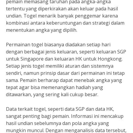
pemain memasang taruhan pada angka-angka
tertentu yang diperkirakan akan keluar pada hasil
undian. Togel menarik banyak penggemar karena
kombinasi antara keberuntungan dan strategi dalam
menentukan angka yang dipilih.
Permainan togel biasanya diadakan setiap hari
dengan berbagai jenis keluaran, seperti keluaran SGP
untuk Singapore dan keluaran HK untuk Hongkong.
Setiap jenis togel memiliki aturan dan sistemnya
sendiri, namun prinsip dasar dari permainan ini tetap
sama. Pemain berharap dapat menebak angka yang
tepat agar bisa memenangkan hadiah yang
ditawarkan, yang sering kali cukup besar.
Data terkait togel, seperti data SGP dan data HK,
sangat penting bagi pemain. Informasi ini mencakup
hasil undian sebelumnya dan pola angka yang
mungkin muncul. Dengan menganalisis data tersebut,