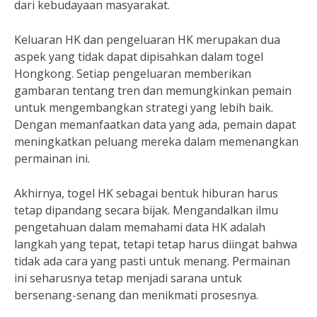
dari kebudayaan masyarakat.
Keluaran HK dan pengeluaran HK merupakan dua
aspek yang tidak dapat dipisahkan dalam togel
Hongkong. Setiap pengeluaran memberikan
gambaran tentang tren dan memungkinkan pemain
untuk mengembangkan strategi yang lebih baik.
Dengan memanfaatkan data yang ada, pemain dapat
meningkatkan peluang mereka dalam memenangkan
permainan ini.
Akhirnya, togel HK sebagai bentuk hiburan harus
tetap dipandang secara bijak. Mengandalkan ilmu
pengetahuan dalam memahami data HK adalah
langkah yang tepat, tetapi tetap harus diingat bahwa
tidak ada cara yang pasti untuk menang. Permainan
ini seharusnya tetap menjadi sarana untuk
bersenang-senang dan menikmati prosesnya.