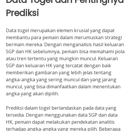
Prediksi
Data togel merupakan elemen krusial yang dapat
membantu para pemain dalam merumuskan strategi
bermain mereka. Dengan menganalisis hasil keluaran
SGP dan HK sebelumnya, pemain bisa memahami pola
atau tren tertentu yang mungkin muncul. Keluaran
SGP dan keluaran HK yang tercatat dengan baik
memberikan gambaran yang lebih jelas tentang
angka-angka yang sering muncul dan yang jarang
muncul, yang bisa dimanfaatkan dalam menentukan
angka yang akan dipilih.
Prediksi dalam togel berlandaskan pada data yang
tersedia. Dengan menggunakan data SGP dan data
HK, pemain dapat melakukan pendekatan analitis
terhadap angka-angka yang mereka pilih. Beberapa