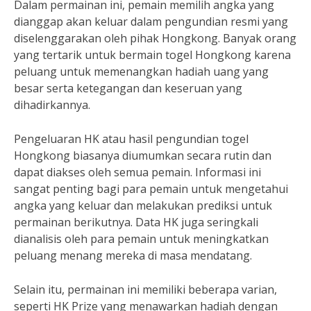
Dalam permainan ini, pemain memilih angka yang
dianggap akan keluar dalam pengundian resmi yang
diselenggarakan oleh pihak Hongkong. Banyak orang
yang tertarik untuk bermain togel Hongkong karena
peluang untuk memenangkan hadiah uang yang
besar serta ketegangan dan keseruan yang
dihadirkannya.
Pengeluaran HK atau hasil pengundian togel
Hongkong biasanya diumumkan secara rutin dan
dapat diakses oleh semua pemain. Informasi ini
sangat penting bagi para pemain untuk mengetahui
angka yang keluar dan melakukan prediksi untuk
permainan berikutnya. Data HK juga seringkali
dianalisis oleh para pemain untuk meningkatkan
peluang menang mereka di masa mendatang.
Selain itu, permainan ini memiliki beberapa varian,
seperti HK Prize yang menawarkan hadiah dengan