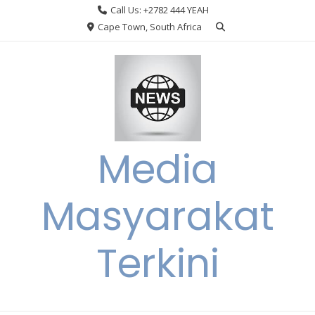
Skip
Call Us: +2782 444 YEAH
to
Cape Town, South Africa
content
Media
Masyarakat
Terkini