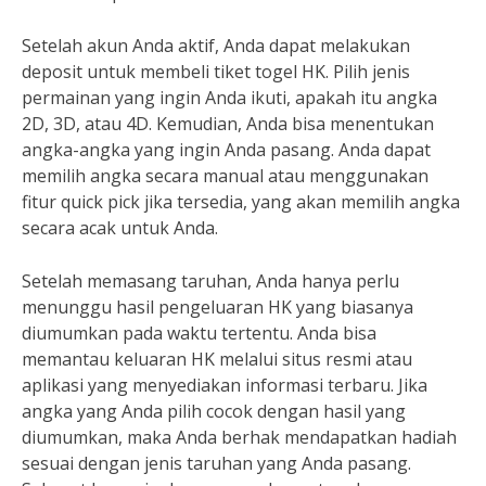
Setelah akun Anda aktif, Anda dapat melakukan
deposit untuk membeli tiket togel HK. Pilih jenis
permainan yang ingin Anda ikuti, apakah itu angka
2D, 3D, atau 4D. Kemudian, Anda bisa menentukan
angka-angka yang ingin Anda pasang. Anda dapat
memilih angka secara manual atau menggunakan
fitur quick pick jika tersedia, yang akan memilih angka
secara acak untuk Anda.
Setelah memasang taruhan, Anda hanya perlu
menunggu hasil pengeluaran HK yang biasanya
diumumkan pada waktu tertentu. Anda bisa
memantau keluaran HK melalui situs resmi atau
aplikasi yang menyediakan informasi terbaru. Jika
angka yang Anda pilih cocok dengan hasil yang
diumumkan, maka Anda berhak mendapatkan hadiah
sesuai dengan jenis taruhan yang Anda pasang.