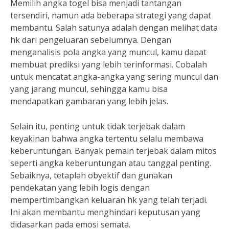
Memilih angka togel bisa menjadi tantangan
tersendiri, namun ada beberapa strategi yang dapat
membantu. Salah satunya adalah dengan melihat data
hk dari pengeluaran sebelumnya. Dengan
menganalisis pola angka yang muncul, kamu dapat
membuat prediksi yang lebih terinformasi. Cobalah
untuk mencatat angka-angka yang sering muncul dan
yang jarang muncul, sehingga kamu bisa
mendapatkan gambaran yang lebih jelas.
Selain itu, penting untuk tidak terjebak dalam
keyakinan bahwa angka tertentu selalu membawa
keberuntungan. Banyak pemain terjebak dalam mitos
seperti angka keberuntungan atau tanggal penting.
Sebaiknya, tetaplah obyektif dan gunakan
pendekatan yang lebih logis dengan
mempertimbangkan keluaran hk yang telah terjadi.
Ini akan membantu menghindari keputusan yang
didasarkan pada emosi semata.