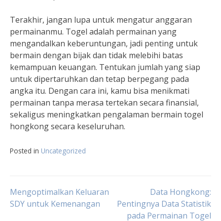
Terakhir, jangan lupa untuk mengatur anggaran
permainanmu. Togel adalah permainan yang
mengandalkan keberuntungan, jadi penting untuk
bermain dengan bijak dan tidak melebihi batas
kemampuan keuangan. Tentukan jumlah yang siap
untuk dipertaruhkan dan tetap berpegang pada
angka itu. Dengan cara ini, kamu bisa menikmati
permainan tanpa merasa tertekan secara finansial,
sekaligus meningkatkan pengalaman bermain togel
hongkong secara keseluruhan.
Posted in
Uncategorized
Post
Mengoptimalkan Keluaran
Data Hongkong:
SDY untuk Kemenangan
Pentingnya Data Statistik
pada Permainan Togel