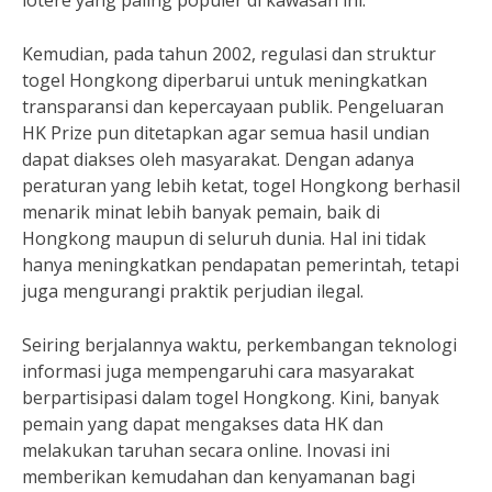
lotere yang paling populer di kawasan ini.
Kemudian, pada tahun 2002, regulasi dan struktur
togel Hongkong diperbarui untuk meningkatkan
transparansi dan kepercayaan publik. Pengeluaran
HK Prize pun ditetapkan agar semua hasil undian
dapat diakses oleh masyarakat. Dengan adanya
peraturan yang lebih ketat, togel Hongkong berhasil
menarik minat lebih banyak pemain, baik di
Hongkong maupun di seluruh dunia. Hal ini tidak
hanya meningkatkan pendapatan pemerintah, tetapi
juga mengurangi praktik perjudian ilegal.
Seiring berjalannya waktu, perkembangan teknologi
informasi juga mempengaruhi cara masyarakat
berpartisipasi dalam togel Hongkong. Kini, banyak
pemain yang dapat mengakses data HK dan
melakukan taruhan secara online. Inovasi ini
memberikan kemudahan dan kenyamanan bagi