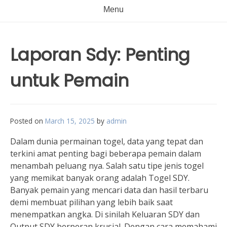
Menu
Laporan Sdy: Penting
untuk Pemain
Posted on
March 15, 2025
by
admin
Dalam dunia permainan togel, data yang tepat dan
terkini amat penting bagi beberapa pemain dalam
menambah peluang nya. Salah satu tipe jenis togel
yang memikat banyak orang adalah Togel SDY.
Banyak pemain yang mencari data dan hasil terbaru
demi membuat pilihan yang lebih baik saat
menempatkan angka. Di sinilah Keluaran SDY dan
Output SDY berperan krusial. Dengan cara memahami