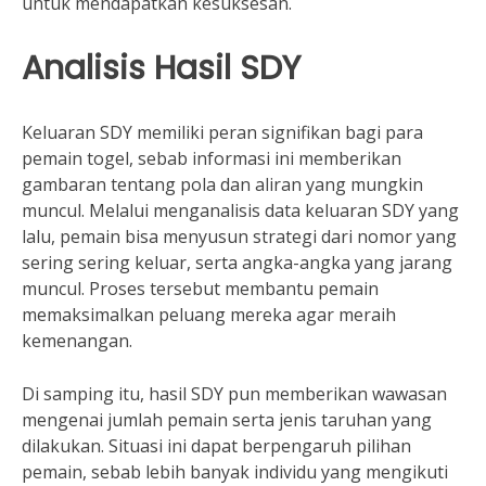
untuk mendapatkan kesuksesan.
Analisis Hasil SDY
Keluaran SDY memiliki peran signifikan bagi para
pemain togel, sebab informasi ini memberikan
gambaran tentang pola dan aliran yang mungkin
muncul. Melalui menganalisis data keluaran SDY yang
lalu, pemain bisa menyusun strategi dari nomor yang
sering sering keluar, serta angka-angka yang jarang
muncul. Proses tersebut membantu pemain
memaksimalkan peluang mereka agar meraih
kemenangan.
Di samping itu, hasil SDY pun memberikan wawasan
mengenai jumlah pemain serta jenis taruhan yang
dilakukan. Situasi ini dapat berpengaruh pilihan
pemain, sebab lebih banyak individu yang mengikuti