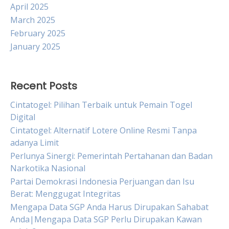
April 2025
March 2025
February 2025
January 2025
Recent Posts
Cintatogel: Pilihan Terbaik untuk Pemain Togel
Digital
Cintatogel: Alternatif Lotere Online Resmi Tanpa
adanya Limit
Perlunya Sinergi: Pemerintah Pertahanan dan Badan
Narkotika Nasional
Partai Demokrasi Indonesia Perjuangan dan Isu
Berat: Menggugat Integritas
Mengapa Data SGP Anda Harus Dirupakan Sahabat
Anda|Mengapa Data SGP Perlu Dirupakan Kawan