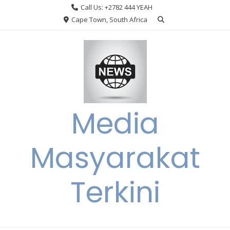
Skip
Call Us: +2782 444 YEAH
to
Cape Town, South Africa
content
Media
Masyarakat
Terkini