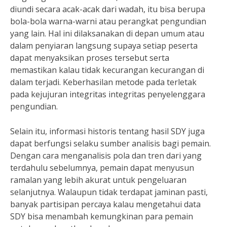
diundi secara acak-acak dari wadah, itu bisa berupa
bola-bola warna-warni atau perangkat pengundian
yang lain. Hal ini dilaksanakan di depan umum atau
dalam penyiaran langsung supaya setiap peserta
dapat menyaksikan proses tersebut serta
memastikan kalau tidak kecurangan kecurangan di
dalam terjadi. Keberhasilan metode pada terletak
pada kejujuran integritas integritas penyelenggara
pengundian.
Selain itu, informasi historis tentang hasil SDY juga
dapat berfungsi selaku sumber analisis bagi pemain.
Dengan cara menganalisis pola dan tren dari yang
terdahulu sebelumnya, pemain dapat menyusun
ramalan yang lebih akurat untuk pengeluaran
selanjutnya. Walaupun tidak terdapat jaminan pasti,
banyak partisipan percaya kalau mengetahui data
SDY bisa menambah kemungkinan para pemain