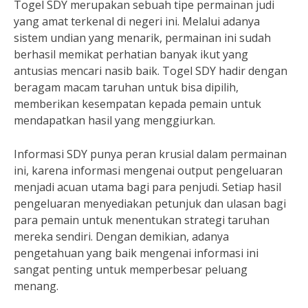
Togel SDY merupakan sebuah tipe permainan judi
yang amat terkenal di negeri ini. Melalui adanya
sistem undian yang menarik, permainan ini sudah
berhasil memikat perhatian banyak ikut yang
antusias mencari nasib baik. Togel SDY hadir dengan
beragam macam taruhan untuk bisa dipilih,
memberikan kesempatan kepada pemain untuk
mendapatkan hasil yang menggiurkan.
Informasi SDY punya peran krusial dalam permainan
ini, karena informasi mengenai output pengeluaran
menjadi acuan utama bagi para penjudi. Setiap hasil
pengeluaran menyediakan petunjuk dan ulasan bagi
para pemain untuk menentukan strategi taruhan
mereka sendiri. Dengan demikian, adanya
pengetahuan yang baik mengenai informasi ini
sangat penting untuk memperbesar peluang
menang.