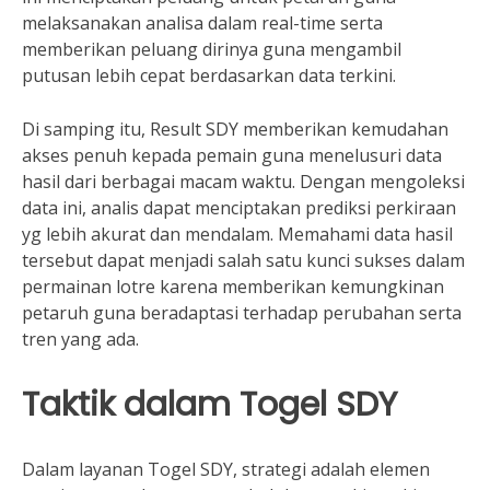
melaksanakan analisa dalam real-time serta
memberikan peluang dirinya guna mengambil
putusan lebih cepat berdasarkan data terkini.
Di samping itu, Result SDY memberikan kemudahan
akses penuh kepada pemain guna menelusuri data
hasil dari berbagai macam waktu. Dengan mengoleksi
data ini, analis dapat menciptakan prediksi perkiraan
yg lebih akurat dan mendalam. Memahami data hasil
tersebut dapat menjadi salah satu kunci sukses dalam
permainan lotre karena memberikan kemungkinan
petaruh guna beradaptasi terhadap perubahan serta
tren yang ada.
Taktik dalam Togel SDY
Dalam layanan Togel SDY, strategi adalah elemen