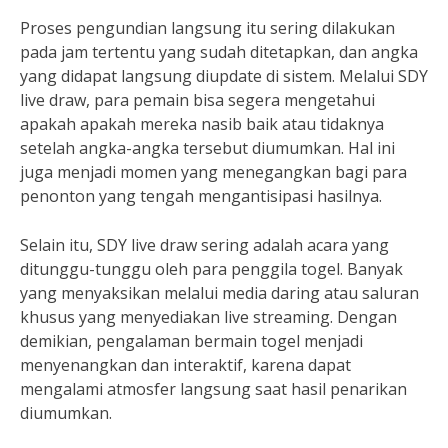
Proses pengundian langsung itu sering dilakukan
pada jam tertentu yang sudah ditetapkan, dan angka
yang didapat langsung diupdate di sistem. Melalui SDY
live draw, para pemain bisa segera mengetahui
apakah apakah mereka nasib baik atau tidaknya
setelah angka-angka tersebut diumumkan. Hal ini
juga menjadi momen yang menegangkan bagi para
penonton yang tengah mengantisipasi hasilnya.
Selain itu, SDY live draw sering adalah acara yang
ditunggu-tunggu oleh para penggila togel. Banyak
yang menyaksikan melalui media daring atau saluran
khusus yang menyediakan live streaming. Dengan
demikian, pengalaman bermain togel menjadi
menyenangkan dan interaktif, karena dapat
mengalami atmosfer langsung saat hasil penarikan
diumumkan.