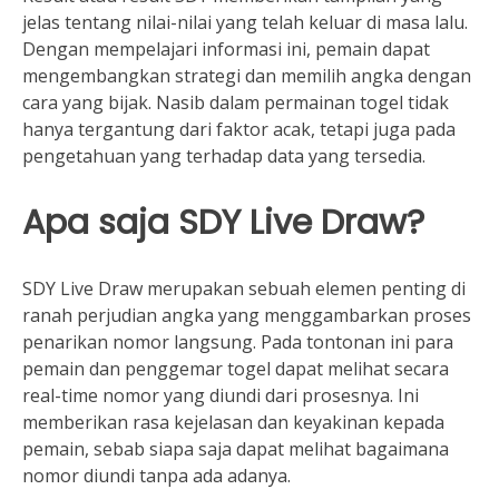
jelas tentang nilai-nilai yang telah keluar di masa lalu.
Dengan mempelajari informasi ini, pemain dapat
mengembangkan strategi dan memilih angka dengan
cara yang bijak. Nasib dalam permainan togel tidak
hanya tergantung dari faktor acak, tetapi juga pada
pengetahuan yang terhadap data yang tersedia.
Apa saja SDY Live Draw?
SDY Live Draw merupakan sebuah elemen penting di
ranah perjudian angka yang menggambarkan proses
penarikan nomor langsung. Pada tontonan ini para
pemain dan penggemar togel dapat melihat secara
real-time nomor yang diundi dari prosesnya. Ini
memberikan rasa kejelasan dan keyakinan kepada
pemain, sebab siapa saja dapat melihat bagaimana
nomor diundi tanpa ada adanya.