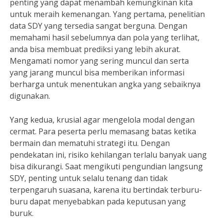
penting yang dapat menambah kemungkinan kita
untuk meraih kemenangan. Yang pertama, penelitian
data SDY yang tersedia sangat berguna. Dengan
memahami hasil sebelumnya dan pola yang terlihat,
anda bisa membuat prediksi yang lebih akurat.
Mengamati nomor yang sering muncul dan serta
yang jarang muncul bisa memberikan informasi
berharga untuk menentukan angka yang sebaiknya
digunakan.
Yang kedua, krusial agar mengelola modal dengan
cermat. Para peserta perlu memasang batas ketika
bermain dan mematuhi strategi itu. Dengan
pendekatan ini, risiko kehilangan terlalu banyak uang
bisa dikurangi. Saat mengikuti pengundian langsung
SDY, penting untuk selalu tenang dan tidak
terpengaruh suasana, karena itu bertindak terburu-
buru dapat menyebabkan pada keputusan yang
buruk.