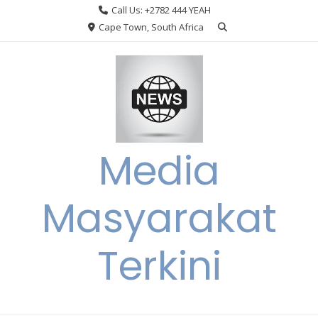
Skip
Call Us: +2782 444 YEAH
to
Cape Town, South Africa
content
Media
Masyarakat
Terkini