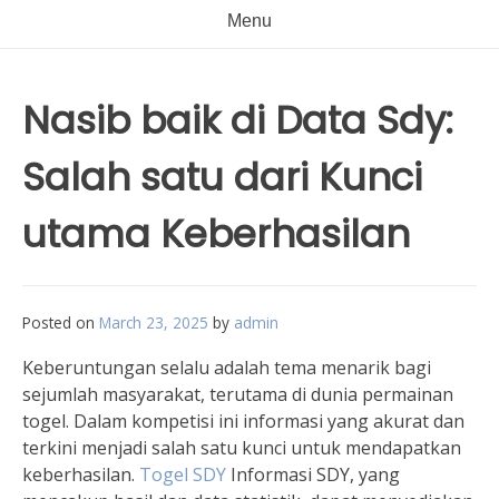
Menu
Nasib baik di Data Sdy:
Salah satu dari Kunci
utama Keberhasilan
Posted on
March 23, 2025
by
admin
Keberuntungan selalu adalah tema menarik bagi
sejumlah masyarakat, terutama di dunia permainan
togel. Dalam kompetisi ini informasi yang akurat dan
terkini menjadi salah satu kunci untuk mendapatkan
keberhasilan.
Togel SDY
Informasi SDY, yang