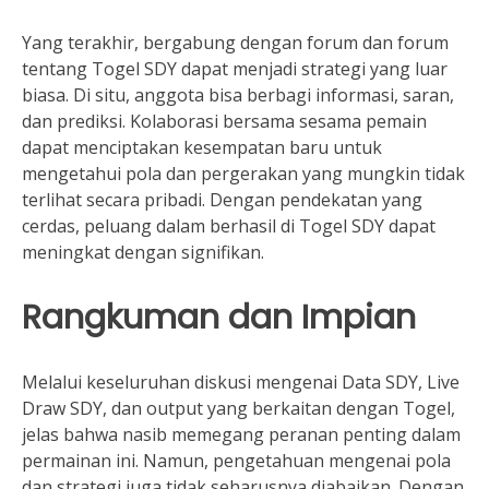
Yang terakhir, bergabung dengan forum dan forum
tentang Togel SDY dapat menjadi strategi yang luar
biasa. Di situ, anggota bisa berbagi informasi, saran,
dan prediksi. Kolaborasi bersama sesama pemain
dapat menciptakan kesempatan baru untuk
mengetahui pola dan pergerakan yang mungkin tidak
terlihat secara pribadi. Dengan pendekatan yang
cerdas, peluang dalam berhasil di Togel SDY dapat
meningkat dengan signifikan.
Rangkuman dan Impian
Melalui keseluruhan diskusi mengenai Data SDY, Live
Draw SDY, dan output yang berkaitan dengan Togel,
jelas bahwa nasib memegang peranan penting dalam
permainan ini. Namun, pengetahuan mengenai pola
dan strategi juga tidak seharusnya diabaikan. Dengan