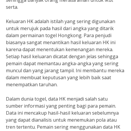
sehingga banyak orang merasa aman untuk ikut
serta.
Keluaran HK adalah istilah yang sering digunakan
untuk merujuk pada hasil dari angka yang ditarik
dalam permainan togel Hongkong. Para penjudi
biasanya sangat menantikan hasil keluaran HK ini
karena dapat menentukan kemenangan mereka.
Setiap hasil keluaran dicatat dengan jelas sehingga
pemain dapat memantau angka-angka yang sering
muncul dan yang jarang tampil. Ini membantu mereka
dalam membuat keputusan yang lebih baik saat
menempatkan taruhan.
Dalam dunia togel, data HK menjadi salah satu
sumber informasi yang penting bagi para pemain.
Data ini mencakup hasil-hasil keluaran sebelumnya
yang dapat dianalisis untuk menemukan pola atau
tren tertentu. Pemain sering menggunakan data HK