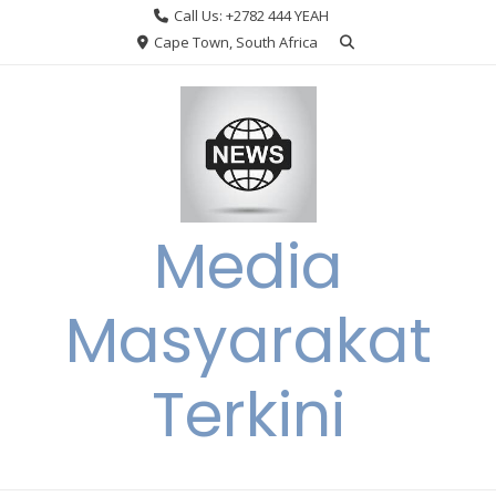
Skip
Call Us: +2782 444 YEAH
to
Cape Town, South Africa
content
Media
Masyarakat
Terkini