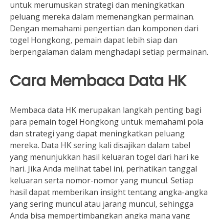
untuk merumuskan strategi dan meningkatkan
peluang mereka dalam memenangkan permainan.
Dengan memahami pengertian dan komponen dari
togel Hongkong, pemain dapat lebih siap dan
berpengalaman dalam menghadapi setiap permainan.
Cara Membaca Data HK
Membaca data HK merupakan langkah penting bagi
para pemain togel Hongkong untuk memahami pola
dan strategi yang dapat meningkatkan peluang
mereka. Data HK sering kali disajikan dalam tabel
yang menunjukkan hasil keluaran togel dari hari ke
hari. Jika Anda melihat tabel ini, perhatikan tanggal
keluaran serta nomor-nomor yang muncul. Setiap
hasil dapat memberikan insight tentang angka-angka
yang sering muncul atau jarang muncul, sehingga
Anda bisa mempertimbangkan angka mana yang