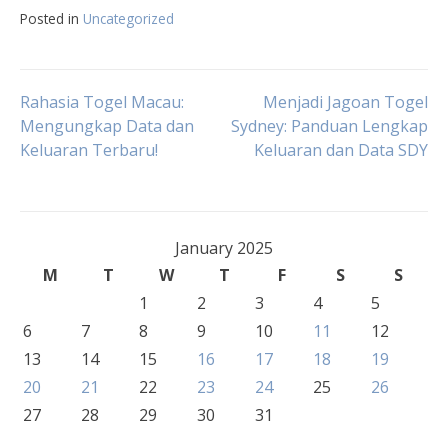
Posted in
Uncategorized
Post
Rahasia Togel Macau:
Menjadi Jagoan Togel
Mengungkap Data dan
Sydney: Panduan Lengkap
Keluaran Terbaru!
Keluaran dan Data SDY
navigation
January 2025
M
T
W
T
F
S
S
1
2
3
4
5
6
7
8
9
10
11
12
13
14
15
16
17
18
19
20
21
22
23
24
25
26
27
28
29
30
31