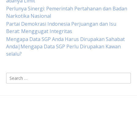
adanya Limit
Perlunya Sinergi: Pemerintah Pertahanan dan Badan
Narkotika Nasional
Partai Demokrasi Indonesia Perjuangan dan Isu
Berat: Menggugat Integritas
Mengapa Data SGP Anda Harus Dirupakan Sahabat
Anda|Mengapa Data SGP Perlu Dirupakan Kawan
selalu?
Search
for: