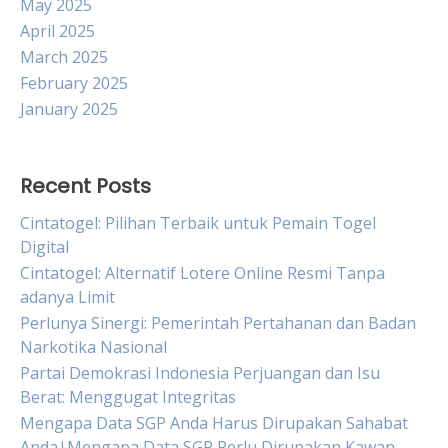
May 2025
April 2025
March 2025
February 2025
January 2025
Recent Posts
Cintatogel: Pilihan Terbaik untuk Pemain Togel
Digital
Cintatogel: Alternatif Lotere Online Resmi Tanpa
adanya Limit
Perlunya Sinergi: Pemerintah Pertahanan dan Badan
Narkotika Nasional
Partai Demokrasi Indonesia Perjuangan dan Isu
Berat: Menggugat Integritas
Mengapa Data SGP Anda Harus Dirupakan Sahabat
Anda|Mengapa Data SGP Perlu Dirupakan Kawan