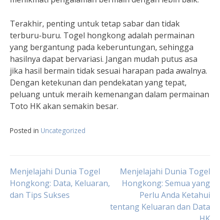
Terakhir, penting untuk tetap sabar dan tidak
terburu-buru. Togel hongkong adalah permainan
yang bergantung pada keberuntungan, sehingga
hasilnya dapat bervariasi. Jangan mudah putus asa
jika hasil bermain tidak sesuai harapan pada awalnya.
Dengan ketekunan dan pendekatan yang tepat,
peluang untuk meraih kemenangan dalam permainan
Toto HK akan semakin besar.
Posted in
Uncategorized
Post
Menjelajahi Dunia Togel
Menjelajahi Dunia Togel
Hongkong: Data, Keluaran,
Hongkong: Semua yang
dan Tips Sukses
Perlu Anda Ketahui
navigation
tentang Keluaran dan Data
HK