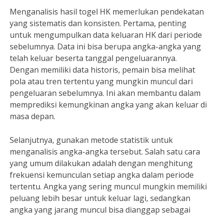
Menganalisis hasil togel HK memerlukan pendekatan
yang sistematis dan konsisten. Pertama, penting
untuk mengumpulkan data keluaran HK dari periode
sebelumnya. Data ini bisa berupa angka-angka yang
telah keluar beserta tanggal pengeluarannya.
Dengan memiliki data historis, pemain bisa melihat
pola atau tren tertentu yang mungkin muncul dari
pengeluaran sebelumnya. Ini akan membantu dalam
memprediksi kemungkinan angka yang akan keluar di
masa depan.
Selanjutnya, gunakan metode statistik untuk
menganalisis angka-angka tersebut. Salah satu cara
yang umum dilakukan adalah dengan menghitung
frekuensi kemunculan setiap angka dalam periode
tertentu. Angka yang sering muncul mungkin memiliki
peluang lebih besar untuk keluar lagi, sedangkan
angka yang jarang muncul bisa dianggap sebagai