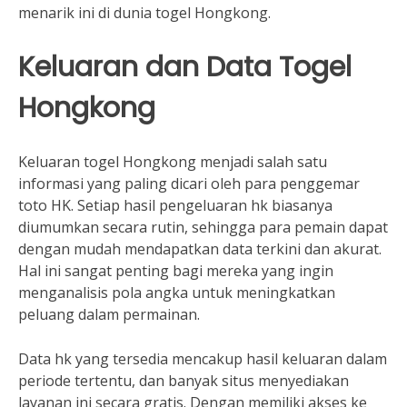
menarik ini di dunia togel Hongkong.
Keluaran dan Data Togel
Hongkong
Keluaran togel Hongkong menjadi salah satu
informasi yang paling dicari oleh para penggemar
toto HK. Setiap hasil pengeluaran hk biasanya
diumumkan secara rutin, sehingga para pemain dapat
dengan mudah mendapatkan data terkini dan akurat.
Hal ini sangat penting bagi mereka yang ingin
menganalisis pola angka untuk meningkatkan
peluang dalam permainan.
Data hk yang tersedia mencakup hasil keluaran dalam
periode tertentu, dan banyak situs menyediakan
layanan ini secara gratis. Dengan memiliki akses ke