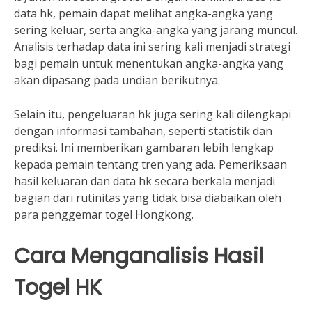
data hk, pemain dapat melihat angka-angka yang
sering keluar, serta angka-angka yang jarang muncul.
Analisis terhadap data ini sering kali menjadi strategi
bagi pemain untuk menentukan angka-angka yang
akan dipasang pada undian berikutnya.
Selain itu, pengeluaran hk juga sering kali dilengkapi
dengan informasi tambahan, seperti statistik dan
prediksi. Ini memberikan gambaran lebih lengkap
kepada pemain tentang tren yang ada. Pemeriksaan
hasil keluaran dan data hk secara berkala menjadi
bagian dari rutinitas yang tidak bisa diabaikan oleh
para penggemar togel Hongkong.
Cara Menganalisis Hasil
Togel HK