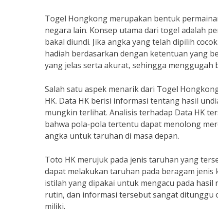
Togel Hongkong merupakan bentuk permainan 
negara lain. Konsep utama dari togel adalah p
bakal diundi. Jika angka yang telah dipilih co
hadiah berdasarkan dengan ketentuan yang be
yang jelas serta akurat, sehingga menggugah b
Salah satu aspek menarik dari Togel Hongkong 
HK. Data HK berisi informasi tentang hasil un
mungkin terlihat. Analisis terhadap Data HK t
bahwa pola-pola tertentu dapat menolong me
angka untuk taruhan di masa depan.
Toto HK merujuk pada jenis taruhan yang ter
dapat melakukan taruhan pada beragam jenis 
istilah yang dipakai untuk mengacu pada hasil 
rutin, dan informasi tersebut sangat ditungg
miliki.