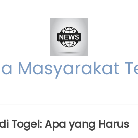
a Masyarakat Te
di Togel: Apa yang Harus