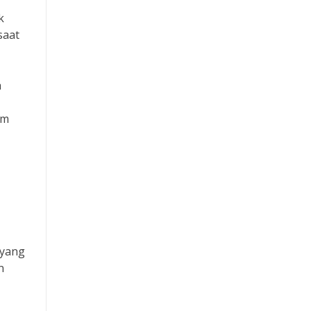
k
saat
h
am
 yang
n