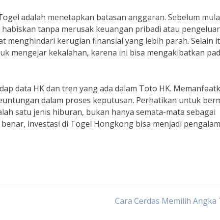
di Togel adalah menetapkan batasan anggaran. Sebelum mula
a habiskan tanpa merusak keuangan pribadi atau pengelua
t menghindari kerugian finansial yang lebih parah. Selain it
uk mengejar kekalahan, karena ini bisa mengakibatkan pa
erhadap data HK dan tren yang ada dalam Toto HK. Memanfaat
keuntungan dalam proses keputusan. Perhatikan untuk ber
alah satu jenis hiburan, bukan hanya semata-mata sebagai
enar, investasi di Togel Hongkong bisa menjadi pengala
Cara Cerdas Memilih Angka 