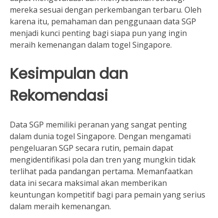
mereka sesuai dengan perkembangan terbaru. Oleh
karena itu, pemahaman dan penggunaan data SGP
menjadi kunci penting bagi siapa pun yang ingin
meraih kemenangan dalam togel Singapore.
Kesimpulan dan
Rekomendasi
Data SGP memiliki peranan yang sangat penting
dalam dunia togel Singapore. Dengan mengamati
pengeluaran SGP secara rutin, pemain dapat
mengidentifikasi pola dan tren yang mungkin tidak
terlihat pada pandangan pertama. Memanfaatkan
data ini secara maksimal akan memberikan
keuntungan kompetitif bagi para pemain yang serius
dalam meraih kemenangan.