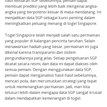
hasil keluaran SGP sebelumnya, pemain dapat
membuat prediksi yang lebih baik mengenai angka-
angka yang berpotensi keluar di masa mendatang. Ini
menjadikan data SGP sebagai kunci penting dalam
meningkatkan peluang menang di togel Singapore.
Togel Singapore telah menjadi salah satu permainan
yang populer di kalangan pencinta taruhan. Selain
menawarkan hadiah yang besar, permainan ini juga
dikenal karena transparansi dan sistem
pengundiannya yang jelas. Setiap pengeluaran SGP
dicatat secara resmi, dan data ini dapat diakses oleh
semua pemain. Dengan menggunakan data SGP,
pemain dapat menganalisis hasil-hasil sebelumnya,
mencari pola, dan merumuskan strategi yang tepat
untuk memenangkan permainan. Jadi, mari kita
telusuri lebih dalam mengapa data SGP sangat krusial
dalam mendapatkan kemenangan di togel.