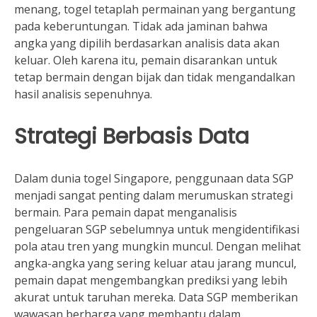
menang, togel tetaplah permainan yang bergantung
pada keberuntungan. Tidak ada jaminan bahwa
angka yang dipilih berdasarkan analisis data akan
keluar. Oleh karena itu, pemain disarankan untuk
tetap bermain dengan bijak dan tidak mengandalkan
hasil analisis sepenuhnya.
Strategi Berbasis Data
Dalam dunia togel Singapore, penggunaan data SGP
menjadi sangat penting dalam merumuskan strategi
bermain. Para pemain dapat menganalisis
pengeluaran SGP sebelumnya untuk mengidentifikasi
pola atau tren yang mungkin muncul. Dengan melihat
angka-angka yang sering keluar atau jarang muncul,
pemain dapat mengembangkan prediksi yang lebih
akurat untuk taruhan mereka. Data SGP memberikan
wawasan berharga yang membantu dalam