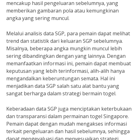
mencakup hasil pengeluaran sebelumnya, yang
memberikan gambaran pola atau kemungkinan
angka yang sering muncul.
Melalui analisis data SGP, para pemain dapat melihat
trend dan statistik dari keluaran SGP sebelumnya.
Misalnya, beberapa angka mungkin muncul lebih
sering dibandingkan dengan yang lainnya. Dengan
memanfaatkan informasi ini, pemain dapat membuat
keputusan yang lebih terinformasi, alih-alih hanya
mengandalkan keberuntungan semata. Hal ini
menjadikan data SGP salah satu alat bantu yang
sangat berharga dalam strategi bermain togel.
Keberadaan data SGP juga menciptakan keterbukaan
dan transparansi dalam permainan togel Singapore.
Pemain dapat dengan mudah mengakses informasi
terkait pengeluaran dan hasil sebelumnya, sehingga
dapat mengevaluasi dan menyesuaikan strategi