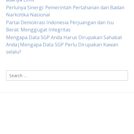
Perlunya Sinergi: Pemerintah Pertahanan dan Badan
Narkotika Nasional
Partai Demokrasi Indonesia Perjuangan dan Isu
Berat: Menggugat Integritas
Mengapa Data SGP Anda Harus Dirupakan Sahabat
Anda|Mengapa Data SGP Perlu Dirupakan Kawan
selalu?
Search
for: