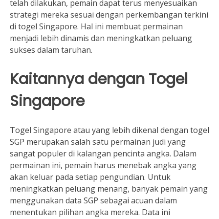
telah dilakukan, pemain dapat terus menyesuaikan
strategi mereka sesuai dengan perkembangan terkini
di togel Singapore. Hal ini membuat permainan
menjadi lebih dinamis dan meningkatkan peluang
sukses dalam taruhan.
Kaitannya dengan Togel
Singapore
Togel Singapore atau yang lebih dikenal dengan togel
SGP merupakan salah satu permainan judi yang
sangat populer di kalangan pencinta angka. Dalam
permainan ini, pemain harus menebak angka yang
akan keluar pada setiap pengundian. Untuk
meningkatkan peluang menang, banyak pemain yang
menggunakan data SGP sebagai acuan dalam
menentukan pilihan angka mereka. Data ini