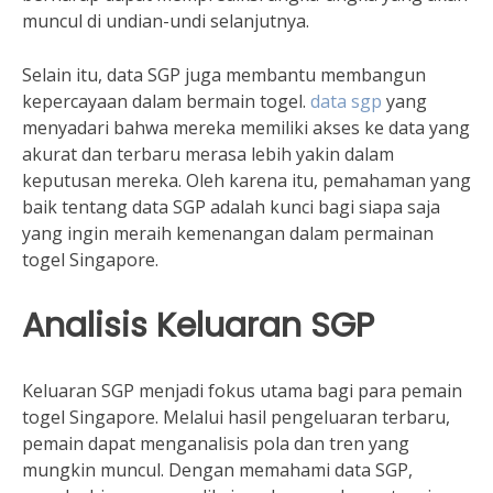
muncul di undian-undi selanjutnya.
Selain itu, data SGP juga membantu membangun
kepercayaan dalam bermain togel.
data sgp
yang
menyadari bahwa mereka memiliki akses ke data yang
akurat dan terbaru merasa lebih yakin dalam
keputusan mereka. Oleh karena itu, pemahaman yang
baik tentang data SGP adalah kunci bagi siapa saja
yang ingin meraih kemenangan dalam permainan
togel Singapore.
Analisis Keluaran SGP
Keluaran SGP menjadi fokus utama bagi para pemain
togel Singapore. Melalui hasil pengeluaran terbaru,
pemain dapat menganalisis pola dan tren yang
mungkin muncul. Dengan memahami data SGP,