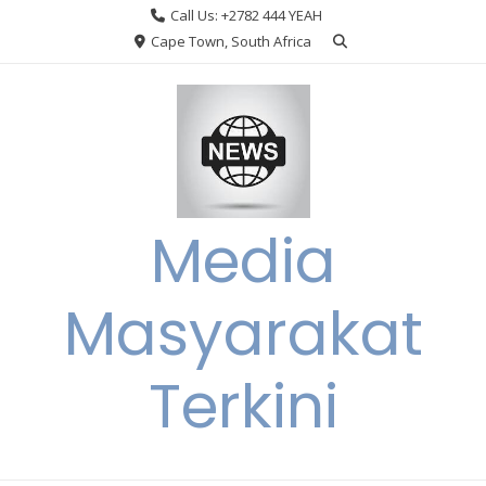
Skip
Call Us: +2782 444 YEAH
to
Cape Town, South Africa
content
Media
Masyarakat
Terkini