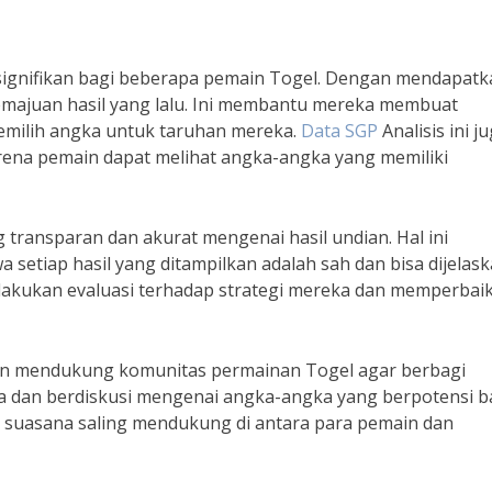
signifikan bagi beberapa pemain Togel. Dengan mendapatk
kemajuan hasil yang lalu. Ini membantu mereka membuat
emilih angka untuk taruhan mereka.
Data SGP
Analisis ini j
ena pemain dapat melihat angka-angka yang memiliki
 transparan dan akurat mengenai hasil undian. Hal ini
etiap hasil yang ditampilkan adalah sah dan bisa dijelask
lakukan evaluasi terhadap strategi mereka dan memperbaik
un mendukung komunitas permainan Togel agar berbagi
a dan berdiskusi mengenai angka-angka yang berpotensi b
ng suasana saling mendukung di antara para pemain dan