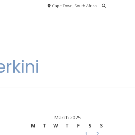
Cape Town, South Africa
rkini
March 2025
M
T
W
T
F
S
S
1
2