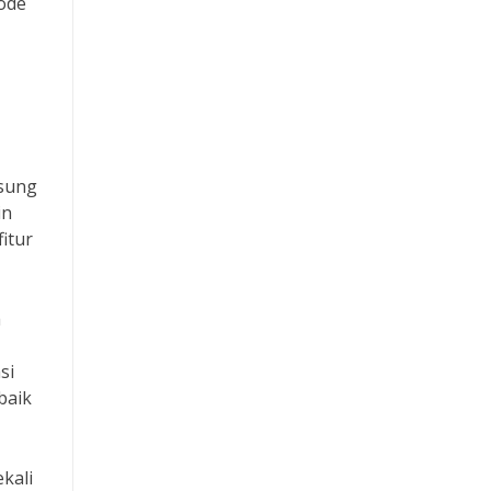
tode
gsung
in
itur
a
si
baik
kali