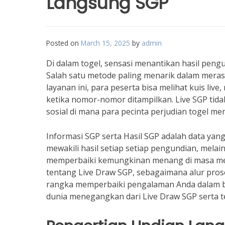
Langsung SGP
Posted on
March 15, 2025
by
admin
Di dalam togel, sensasi menantikan hasil pen
Salah satu metode paling menarik dalam meras
layanan ini, para peserta bisa melihat kuis l
ketika nomor-nomor ditampilkan. Live SGP tid
sosial di mana para pecinta perjudian togel men
Informasi SGP serta Hasil SGP adalah data yan
mewakili hasil setiap setiap pengundian, melain
memperbaiki kemungkinan menang di masa menda
tentang Live Draw SGP, sebagaimana alur pro
rangka memperbaiki pengalaman Anda dalam be
dunia menegangkan dari Live Draw SGP serta