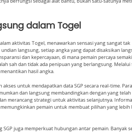
iknya berfungsi sebagai alat bantu, bukan satu-satunya me
ngsung dalam Togel
lam aktivitas Togel, menawarkan sensasi yang sangat tak
undian langsung, setiap angka yang dapat disaksikan lan
nsparansi dan kepercayaan, di mana pemain percaya semak
ah sah dan tidak ada penipuan yang berlangsung. Melalui f
t menantikan hasil angka.
n akses untuk mendapatkan data SGP secara real-time. Par
iumumkan dan langsung membandingkan dengan yang telah
an merancang strategi untuk aktivitas selanjutnya. Informa
itu memungkinkan pemain untuk membuat pilihan yang lebih 
ng SGP juga memperkuat hubungan antar pemain. Banyak se