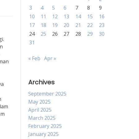
3
4
5
6
7
8
9
10
11
12
13
14
15
16
17
18
19
20
21
22
23
24
25
26
27
28
29
30
i.
31
an
n
« Feb
Apr »
aman
Archives
ya
September 2025
m
May 2025
alam
April 2025
am
March 2025
February 2025
January 2025