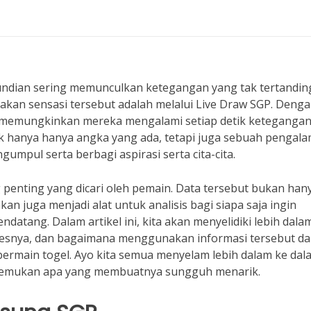
gundian sering memunculkan ketegangan yang tak tertanding
akan sensasi tersebut adalah melalui Live Draw SGP. Deng
ive, memungkinkan mereka mengalami setiap detik keteganga
ak hanya hanya angka yang ada, tetapi juga sebuah pengal
gumpul serta berbagi aspirasi serta cita-cita.
g penting yang dicari oleh pemain. Data tersebut bukan han
kan juga menjadi alat untuk analisis bagi siapa saja ingin
tang. Dalam artikel ini, kita akan menyelidiki lebih dala
sesnya, dan bagaimana menggunakan informasi tersebut d
rmain togel. Ayo kita semua menyelam lebih dalam ke dal
 temukan apa yang membuatnya sungguh menarik.