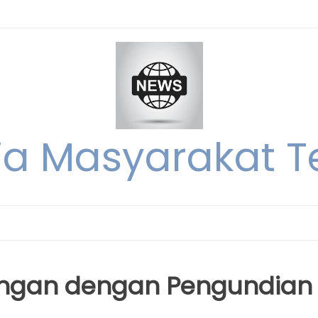
a Masyarakat Te
ngan dengan Pengundian