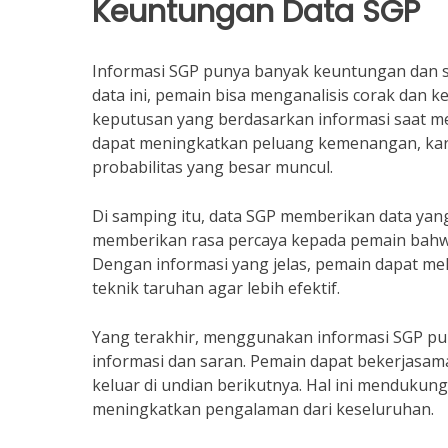
Keuntungan Data SGP
Informasi SGP punya banyak keuntungan dan 
data ini, pemain bisa menganalisis corak dan 
keputusan yang berdasarkan informasi saat m
dapat meningkatkan peluang kemenangan, kar
probabilitas yang besar muncul.
Di samping itu, data SGP memberikan data yang
memberikan rasa percaya kepada pemain bahwa s
Dengan informasi yang jelas, pemain dapat me
teknik taruhan agar lebih efektif.
Yang terakhir, menggunakan informasi SGP p
informasi dan saran. Pemain dapat bekerjasam
keluar di undian berikutnya. Hal ini menduku
meningkatkan pengalaman dari keseluruhan.