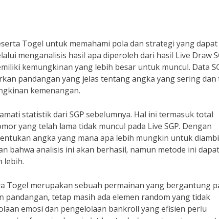
peserta Togel untuk memahami pola dan strategi yang dapat
lui menganalisis hasil apa diperoleh dari hasil Live Draw 
liki kemungkinan yang lebih besar untuk muncul. Data S
an pandangan yang jelas tentang angka yang sering dan 
ungkinan kemenangan.
mati statistik dari SGP sebelumnya. Hal ini termasuk total
nomor yang telah lama tidak muncul pada Live SGP. Dengan
entukan angka yang mana apa lebih mungkin untuk diambi
an bahwa analisis ini akan berhasil, namun metode ini dapa
 lebih.
ya Togel merupakan sebuah permainan yang bergantung p
an pandangan, tetap masih ada elemen random yang tidak
olaan emosi dan pengelolaan bankroll yang efisien perlu